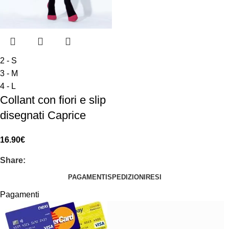
2 - S
3 - M
4 - L
Collant con fiori e slip
disegnati Caprice
16.90
€
Share:
PAGAMENTI
SPEDIZIONI
RESI
Pagamenti