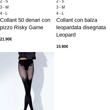
2 - S
2 - S
3 - M
3 - M
4 - L
4 - L
Collant 50 denari con
Collant con balza
pizzo Risky Game
leopardata disegnata
Leopard
21.90
€
15.90
€