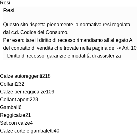
Resi
Resi
Questo sito rispetta pienamente la normativa resi regolata
dal c.d. Codice del Consumo.
Per esercitare il diritto di recesso rimandiamo all'allegato A
del contratto di vendita che trovate nella pagina del ->
Art. 10
– Diritto di recesso, garanzie e modalità di assistenza
Calze autoreggenti
218
Collant
232
Calze per reggicalze
109
Collant aperti
228
Gambali
6
Reggicalze
21
Set con calze
4
Calze corte e gambaletti
40